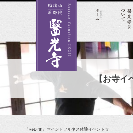
Skip
to
content
【お寺イベ
『ReBirth』マインドフルネス体験イベント☆