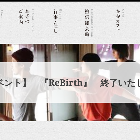
ント】 『ReBirth』 終了い