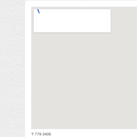
〒779-3406