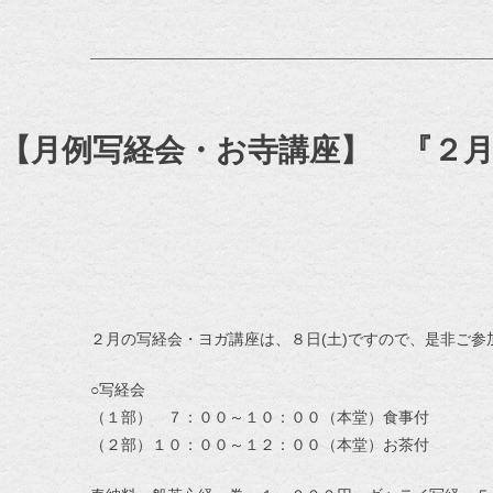
【月例写経会・お寺講座】 『２
２月の写経会・ヨガ講座は、８日(土)ですので、是非ご参
○写経会
（１部） ７：００～１０：００（本堂）食事付
（２部）１０：００～１２：００（本堂）お茶付