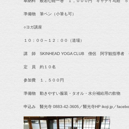
奉納料 般若心経一巻 １，０００円 ギャテイ写経 ５
準備物 筆ペン（小筆も可）
○ヨガ講座
１０：００～１２：００（道場）
講 師 SKINHEAD YOGA CLUB 僧侶 阿字観指導者
定 員 約１０名
参加費 １，５００円
準備物 動きやすい服装・タオル・水分補給用の飲物
申込み 醫光寺 0883-42-3605／醫光寺HP ikoji.jp／facebo