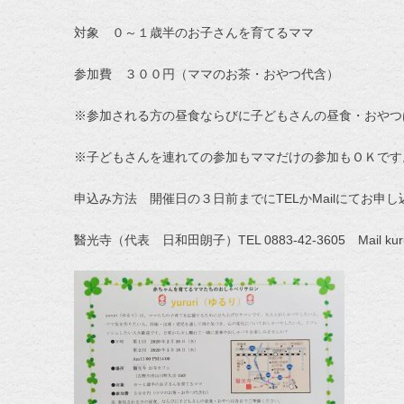
対象 ０～１歳半のお子さんを育てるママ
参加費 ３００円（ママのお茶・おやつ代含）
※参加される方の昼食ならびに子どもさんの昼食・おやつ
※子どもさんを連れての参加もママだけの参加もＯＫです
申込み方法 開催日の３日前までにTELかMailにてお申
醫光寺（代表 日和田朗子）TEL 0883-42-3605 Mail kururi21