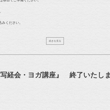
。
し込みください。
15-yururi@yahoo.co.jp
続きを見る
月写経会・ヨガ講座』 終了いたし