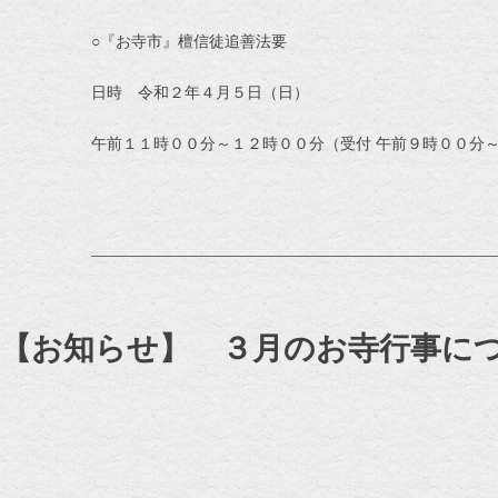
○『お寺市』檀信徒追善法要
日時 令和２年４月５日（日）
午前１１時００分～１２時００分（受付 午前９時００分
【お知らせ】 ３月のお寺行事に