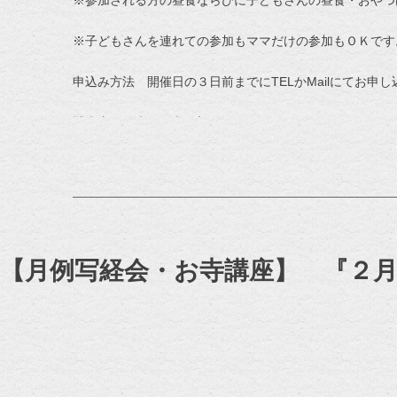
※子どもさんを連れての参加もママだけの参加もＯＫです
申込み方法 開催日の３日前までにTELかMailにてお申
醫光寺（代表 日和田朗子）TEL 0883-42-3605 Mail kururi21
【月例写経会・お寺講座】 『２