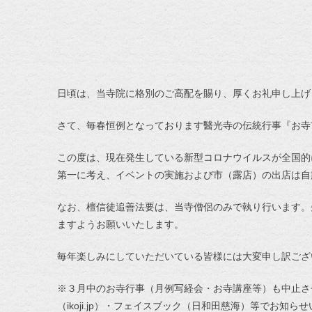
日頃は、当寺院に格別のご高配を賜り、厚くお礼申し上げ
さて、毎春恒例となっております醫光寺の伝統行事『お寺
この度は、現在発生している新型コロナウイルスが全国的
第一に考え、イベントの実施および市（露店）の出店は自
なお、檀信徒追善法要は、当寺僧侶のみで執り行います。
ますようお願いいたします。
毎年楽しみにしていただいている皆様には大変申し訳ござ
※３月中のお寺行事（月例写経会・お寺講座等）も中止さ
（ikoji.jp）・フェイスブック（日和田慈海）等でお知