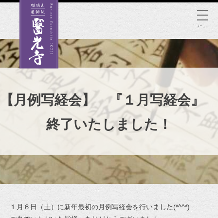
Skip
to
メニュー
content
【月例写経会】 『１月写経会』
終了いたしました！
１月６日（土）に新年最初の月例写経会を行いました(*^^*)