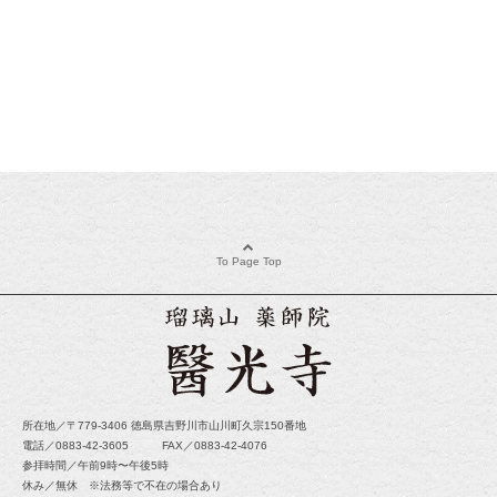
To Page Top
所在地／〒779-3406 徳島県吉野川市山川町久宗150番地
電話／0883-42-3605 FAX／0883-42-4076
参拝時間／午前9時〜午後5時
休み／無休 ※法務等で不在の場合あり