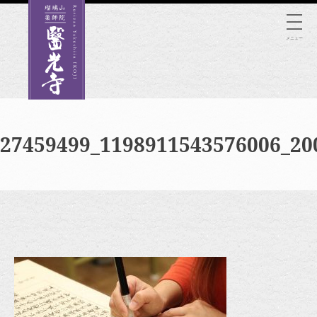
Skip
to
メニュー
content
27459499_1198911543576006_20