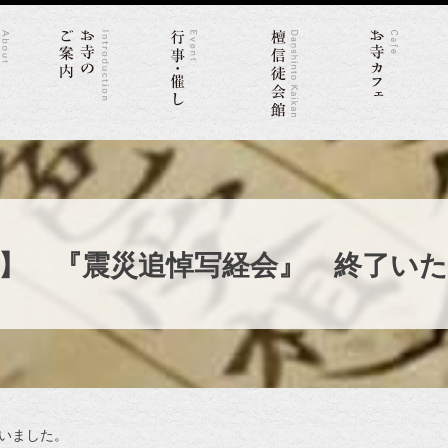
】 『震災追悼写経会』 終了い
いました。