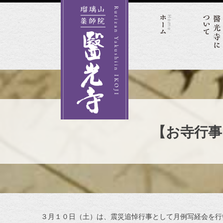
Skip
to
content
【お寺行事
３月１０日（土）は、震災追悼行事として月例写経会を行