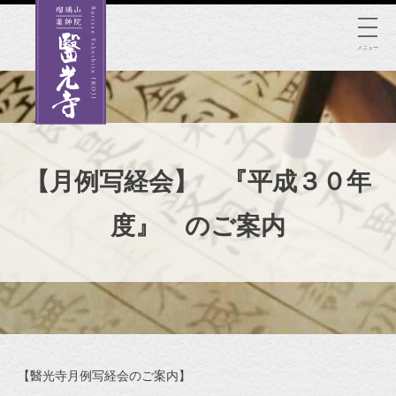
Skip
to
メニュー
content
【月例写経会】 『平成３０年
度』 のご案内
【醫光寺月例写経会のご案内】