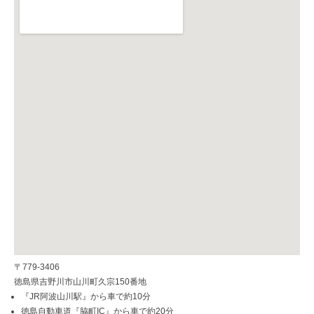
〒779-3406
徳島県吉野川市山川町久宗150番地
『JR阿波山川駅』から車で約10分
徳島自動車道『脇町IC』から車で約20分