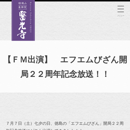
Skip
to
メニュー
content
【ＦＭ出演】 エフエムびざん開
局２２周年記念放送！！
７月７日（土）七夕の日、徳島の「エフエムびざん」開局２２周