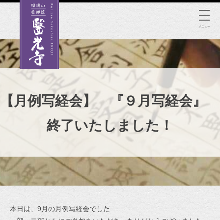
Skip
to
メニュー
content
【月例写経会】 『９月写経会』
終了いたしました！
本日は、9月の月例写経会でした