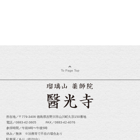
To Page Top
所在地／〒779-3406 徳島県吉野川市山川町久宗150番地
電話／0883-42-3605 FAX／0883-42-4076
参拝時間／午前9時〜午後5時
休み／無休 ※法務等で不在の場合あり
駐車場／あり（約20台）