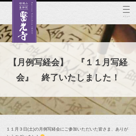
Skip
to
メニュー
content
【月例写経会】 『１１月写経
会』 終了いたしました！
１１月３日(土)の月例写経会にご参加いただいた皆さま、ありが