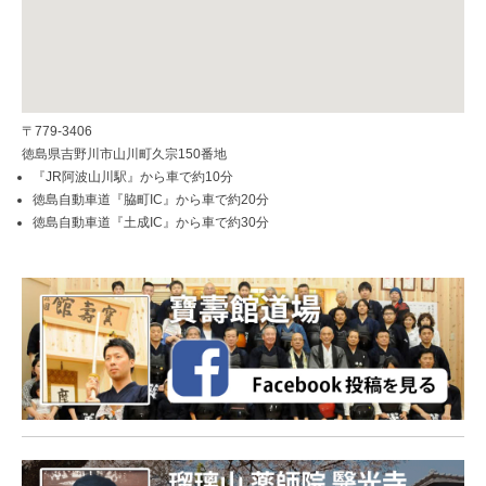
〒779-3406
徳島県吉野川市山川町久宗150番地
『JR阿波山川駅』から車で約10分
徳島自動車道『脇町IC』から車で約20分
徳島自動車道『土成IC』から車で約30分