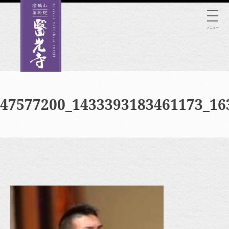
Skip
to
メニュー
content
47577200_1433393183461173_16