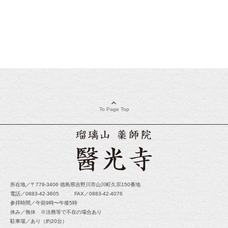
To Page Top
所在地／〒779-3406 徳島県吉野川市山川町久宗150番地
電話／0883-42-3605 FAX／0883-42-4076
参拝時間／午前9時〜午後5時
休み／無休 ※法務等で不在の場合あり
駐車場／あり（約20台）