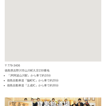
〒779-3406
徳島県吉野川市山川町久宗150番地
『JR阿波山川駅』から車で約10分
徳島自動車道『脇町IC』から車で約20分
徳島自動車道『土成IC』から車で約30分