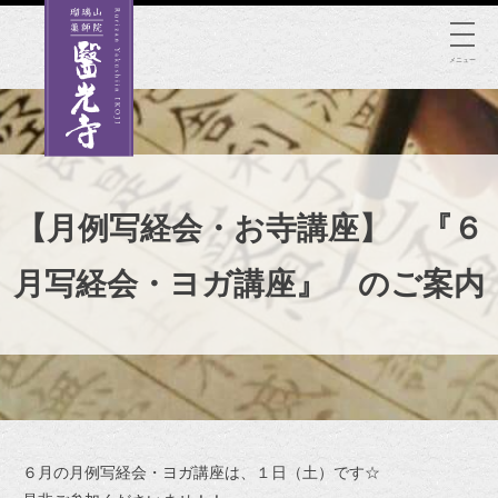
Skip
to
メニュー
content
【月例写経会・お寺講座】 『６
月写経会・ヨガ講座』 のご案内
６月の月例写経会・ヨガ講座は、１日（土）です☆