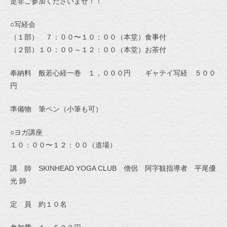
是非ご参加くださいませ！！
○写経会
（１部） ７：００〜１０：００（本堂）食事付
（２部）１０：００～１２：００（本堂）お茶付
奉納料 般若心経一巻 １，０００円 ギャテイ写経 ５００
円
準備物 筆ペン（小筆も可）
○ヨガ講座
１０：００〜１２：００（道場）
講 師 SKINHEAD YOGA CLUB 僧侶 阿字観指導者 平尾優
光 師
定 員 約１０名