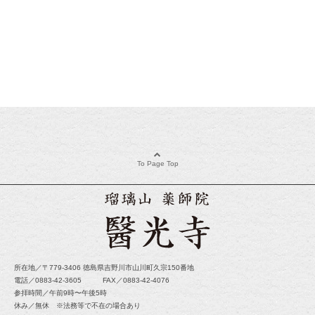
To Page Top
所在地／〒779-3406 徳島県吉野川市山川町久宗150番地
電話／0883-42-3605 FAX／0883-42-4076
参拝時間／午前9時〜午後5時
休み／無休 ※法務等で不在の場合あり