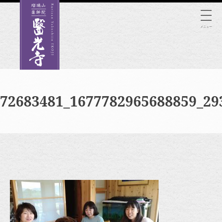
Skip
to
メニュー
content
72683481_1677782965688859_29