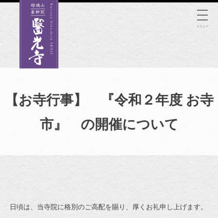
Skip
to
メニュー
content
【お寺行事】 『令和２年度 お寺
市』 の開催について
日頃は、当寺院に格別のご高配を賜り、厚くお礼申し上げます。