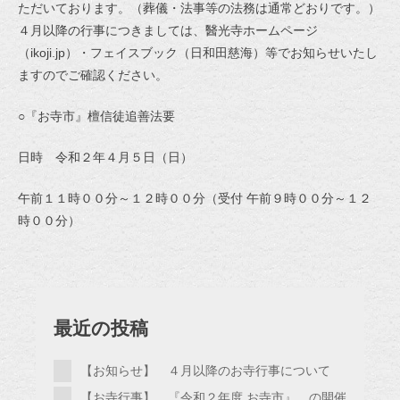
ただいております。（葬儀・法事等の法務は通常どおりです。）
４月以降の行事につきましては、醫光寺ホームページ
（ikoji.jp）・フェイスブック（日和田慈海）等でお知らせいたし
ますのでご確認ください。
○『お寺市』檀信徒追善法要
日時 令和２年４月５日（日）
午前１１時００分～１２時００分（受付 午前９時００分～１２
時００分）
最近の投稿
【お知らせ】 ４月以降のお寺行事について
【お寺行事】 『令和２年度 お寺市』 の開催