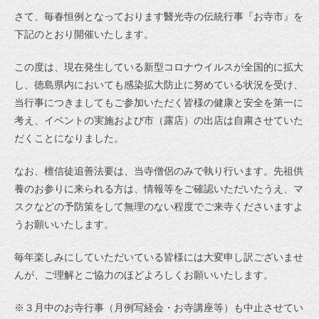
さて、毎春恒例となっております醫光寺の伝統行事『お寺市』を
下記のとおり開催いたします。
この度は、現在発生している新型コロナウイルスが全国的に拡大
し、徳島県内においても感染拡大防止に努めている状況を受け、
当行事につきましてもご参加いただく皆様の健康と安全を第一に
考え、イベントの実施および市（露店）の出店は自粛させていた
だくことになりました。
なお、檀信徒追善法要は、当寺僧侶のみで執り行います。先祖供
養のお参りに来られる方は、情報等をご確認いただいたうえ、マ
スクなどの予防策をして無理のない程度でご来寺くださいますよ
うお願いいたします。
毎年楽しみにしていただいている皆様には大変申し訳ございませ
んが、ご理解とご協力のほどよろしくお願いいたします。
※３月中のお寺行事（月例写経会・お寺講座等）も中止させてい