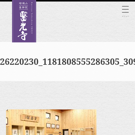
Skip
to
メニュー
content
26220230_1181808555286305_30