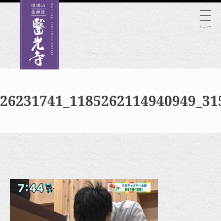
Skip
to
メニュー
content
26231741_1185262114940949_31