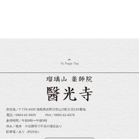
To Page Top
所在地／〒779-3406 徳島県吉野川市山川町久宗150番地
電話／0883-42-3605 FAX／0883-42-4076
参拝時間／午前9時〜午後5時
休み／無休 ※法務等で不在の場合あり
駐車場／あり（約20台）