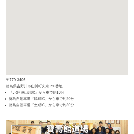
〒779-3406
徳島県吉野川市山川町久宗150番地
『JR阿波山川駅』から車で約10分
徳島自動車道『脇町IC』から車で約20分
徳島自動車道『土成IC』から車で約30分