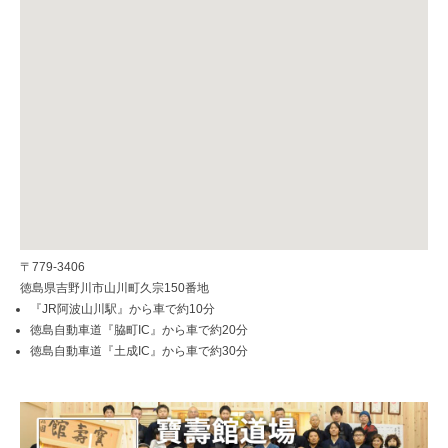
〒779-3406
徳島県吉野川市山川町久宗150番地
『JR阿波山川駅』から車で約10分
徳島自動車道『脇町IC』から車で約20分
徳島自動車道『土成IC』から車で約30分