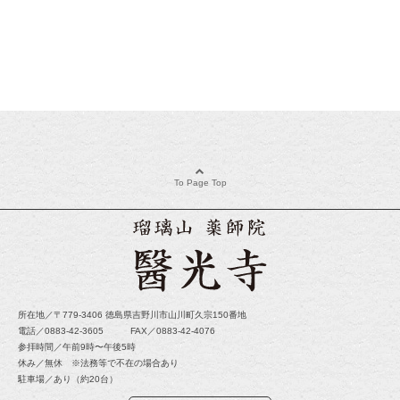
To Page Top
所在地／〒779-3406 徳島県吉野川市山川町久宗150番地
電話／0883-42-3605 FAX／0883-42-4076
参拝時間／午前9時〜午後5時
休み／無休 ※法務等で不在の場合あり
駐車場／あり（約20台）