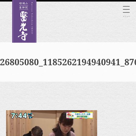
Skip
to
メニュー
content
26805080_1185262194940941_87