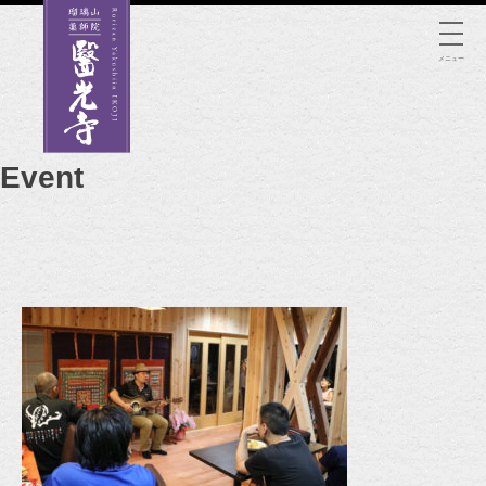
Skip
to
メニュー
content
Event