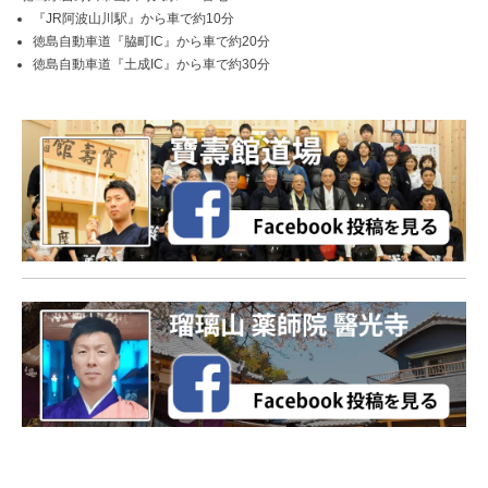
『JR阿波山川駅』から車で約10分
徳島自動車道『脇町IC』から車で約20分
徳島自動車道『土成IC』から車で約30分