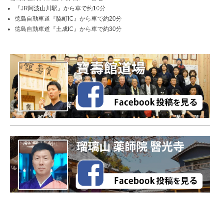
『JR阿波山川駅』から車で約10分
徳島自動車道『脇町IC』から車で約20分
徳島自動車道『土成IC』から車で約30分